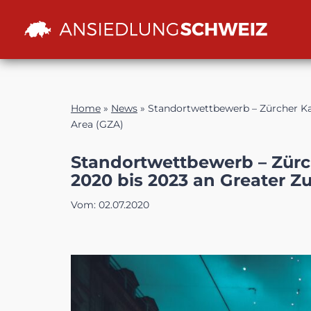
Zum
Inhalt
Home
»
News
»
Standortwettbewerb – Zürcher Kan
Area (GZA)
Standortwettbewerb – Zürch
2020 bis 2023 an Greater Z
Vom:
02.07.2020