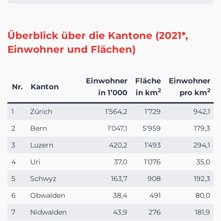
Überblick über die Kantone (2021*,
Einwohner und Flächen)
Einwohner
Fläche
Einwohner
Nr.
Kanton
2
2
in 1’000
in km
pro km
1
Zürich
1’564,2
1’729
942,1
2
Bern
1’047,1
5’959
179,3
3
Luzern
420,2
1’493
294,1
4
Uri
37,0
1’076
35,0
5
Schwyz
163,7
908
192,3
6
Obwalden
38,4
491
80,0
7
Nidwalden
43,9
276
181,9