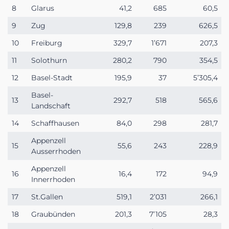
8
Glarus
41,2
685
60,5
9
Zug
129,8
239
626,5
10
Freiburg
329,7
1’671
207,3
11
Solothurn
280,2
790
354,5
12
Basel-Stadt
195,9
37
5’305,4
Basel-
13
292,7
518
565,6
Landschaft
14
Schaffhausen
84,0
298
281,7
Appenzell
15
55,6
243
228,9
Ausserrhoden
Appenzell
16
16,4
172
94,9
Innerrhoden
17
St.Gallen
519,1
2’031
266,1
18
Graubünden
201,3
7’105
28,3