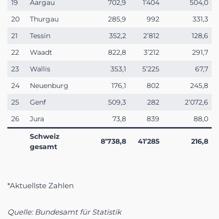
19
Aargau
702,9
1’404
504,0
20
Thurgau
285,9
992
331,3
21
Tessin
352,2
2’812
128,6
22
Waadt
822,8
3’212
291,7
23
Wallis
353,1
5’225
67,7
24
Neuenburg
176,1
802
245,8
25
Genf
509,3
282
2’072,6
26
Jura
73,8
839
88,0
Schweiz
8’738,8
41’285
216,8
gesamt
*Aktuellste Zahlen
Quelle: Bundesamt für Statistik