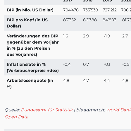
2017
2018
2019
202
BIP (in Mio. US Dollar)
704’478
735’539
727’212
706’
BIP pro Kopf (in US
83’352
86’388
84’803
81’7
Dollar)
Veränderungen des BIP
1,6
2,9
-1,9
2,7
gegenüber dem Vorjahr
in % (zu den Preisen
des Vorjahres)
Inflationsrate in %
-0,4
0,7
-0,1
-0,5
(Verbraucherpreisindex)
Arbeitslosenquote (in
4,8
4,7
4,4
4,8
%)
Quelle:
Bundesamt für Statistik
| bfs.admin.ch;
World Ban
Open Data