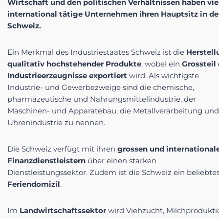
Wirtschaf
t und den
politischen Verhältnissen
haben vie
international tätige Unternehmen ihren Hauptsitz in de
Schweiz.
Ein Merkmal des Industriestaates Schweiz ist die
Herstell
qualitativ hochstehender Produkte
, wobei ein
Grossteil
Industrieerzeugnisse exportiert
wird. Als wichtigste
Industrie- und Gewerbezweige sind die chemische,
pharmazeutische und Nahrungsmittelindustrie, der
Maschinen- und Apparatebau, die Metallverarbeitung und
Uhrenindustrie zu nennen.
Die Schweiz verfügt mit ihren
grossen und international
Finanzdienstleistern
über einen starken
Dienstleistungssektor. Zudem ist die Schweiz ein beliebte
Feriendomizil
.
Im
Landwirtschaftssektor
wird Viehzucht, Milchprodukti