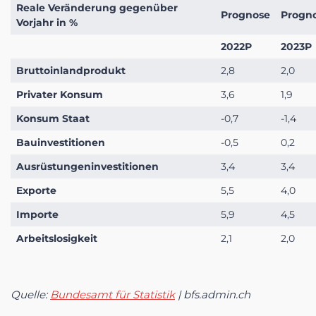
Reale Veränderung gegenüber
Prognose
Progn
Vorjahr in %
2022P
2023P
Bruttoinlandprodukt
2,8
2,0
Privater Konsum
3,6
1,9
Konsum Staat
-0,7
-1,4
Bauinvestitionen
-0,5
0,2
Ausrüstungeninvestitionen
3,4
3,4
Exporte
5,5
4,0
Importe
5,9
4,5
Arbeitslosigkeit
2,1
2,0
Quelle:
Bundesamt für Statistik
| bfs.admin.ch