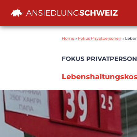
Zum
Inhalt
Home
»
Fokus Privatpersonen
»
Leben
FOKUS PRIVATPERSO
Lebenshaltungsko