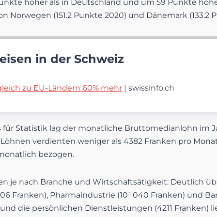
nkte höher als in Deutschland und um 59 Punkte höher als
on Norwegen (151.2 Punkte 2020) und Dänemark (133.2 P
eisen in der Schweiz
gleich zu EU-Ländern 60% mehr
| swissinfo.ch
 Statistik lag der monatliche Bruttomedianlohn im Jah
öhnen verdienten weniger als 4382 Franken pro Monat,
monatlich bezogen.
n je nach Branche und Wirtschaftsätigkeit: Deutlich ü
06 Franken), Pharmaindustrie (10`040 Franken) und Ban
und die persönlichen Dienstleistungen (4211 Franken) 