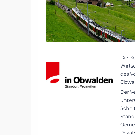
Die Ko
Wirts
des V
Obwal
Der V
unter
Schni
Stand
Gemei
Privat